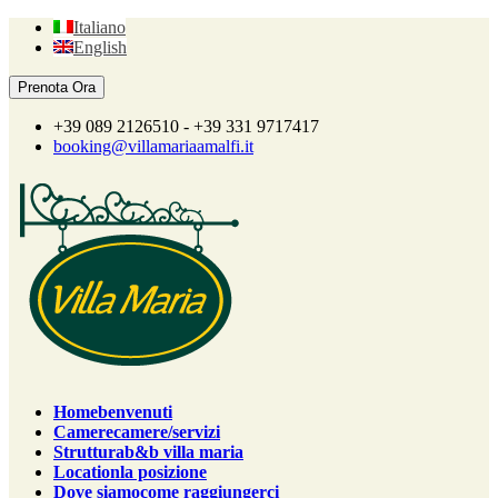
Italiano
English
+39 089 2126510 - +39 331 9717417
booking@villamariaamalfi.it
Home
benvenuti
Camere
camere/servizi
Struttura
b&b villa maria
Location
la posizione
Dove siamo
come raggiungerci