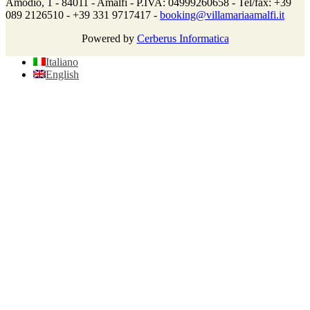
Amodio, 1 - 84011 - Amalfi - P.IVA: 04999260658 - Tel/fax: +39
089 2126510 - +39 331 9717417 -
booking@villamariaamalfi.it
Powered by
Cerberus Informatica
Italiano
English