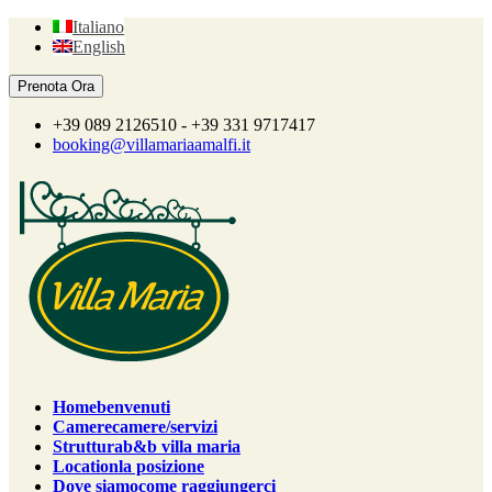
Italiano
English
+39 089 2126510 - +39 331 9717417
booking@villamariaamalfi.it
Home
benvenuti
Camere
camere/servizi
Struttura
b&b villa maria
Location
la posizione
Dove siamo
come raggiungerci