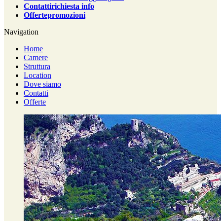
Contatti
richiesta info
Offerte
promozioni
Navigation
Home
Camere
Struttura
Location
Dove siamo
Contatti
Offerte