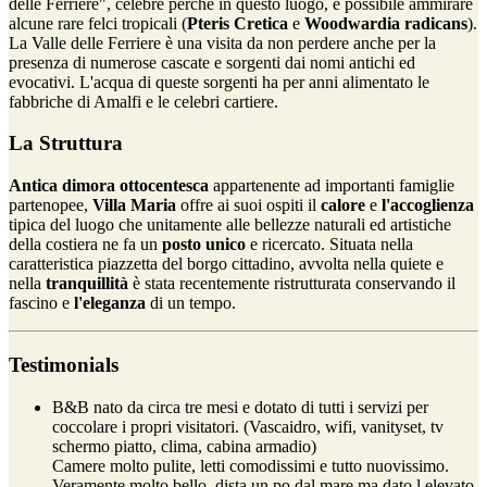
delle Ferriere", celebre perchè in questo luogo, è possibile ammirare
alcune rare felci tropicali (
Pteris Cretica
e
Woodwardia radicans
).
La Valle delle Ferriere è una visita da non perdere anche per la
presenza di numerose cascate e sorgenti dai nomi antichi ed
evocativi. L'acqua di queste sorgenti ha per anni alimentato le
fabbriche di Amalfi e le celebri cartiere.
La Struttura
Antica dimora ottocentesca
appartenente ad importanti famiglie
partenopee,
Villa Maria
offre ai suoi ospiti il
calore
e
l'accoglienza
tipica del luogo che unitamente alle bellezze naturali ed artistiche
della costiera ne fa un
posto unico
e ricercato. Situata nella
caratteristica piazzetta del borgo cittadino, avvolta nella quiete e
nella
tranquillità
è stata recentemente ristrutturata conservando il
fascino e
l'eleganza
di un tempo.
Testimonials
B&B nato da circa tre mesi e dotato di tutti i servizi per
coccolare i propri visitatori. (Vascaidro, wifi, vanityset, tv
schermo piatto, clima, cabina armadio)
Camere molto pulite, letti comodissimi e tutto nuovissimo.
Veramente molto bello, dista un po dal mare ma dato l elevato